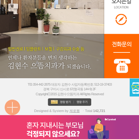
TEl. 054-442-2875 대표자: 김현수 사업자등록번호: 513-19-37403
경북 구미시 신시로 67(형곡동 144-9) 2F
Copyrightⓒ2015 김현수으뜸치과 All Rights Reserved
Designed & System by
제로웹
ㆍTotal
142,721