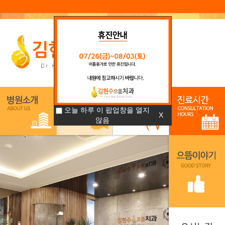
오늘 하루 이 팝업창을 열지
X
않음
1